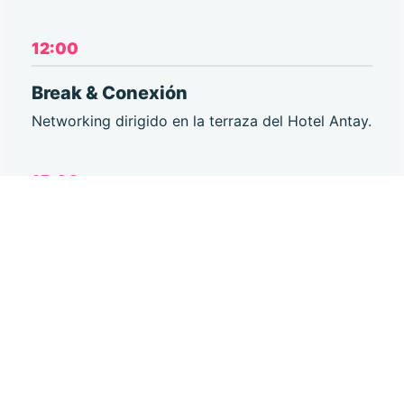
12:00
Break & Conexión
Networking dirigido en la terraza del Hotel Antay.
15:00
INSCRIBIRSE AHORA
EXCLUSIVO EMPRENDEDORAS
Taller: Pitch & Ventas
Domina el arte de vender tu idea.