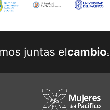
mos juntas el
cambio
C